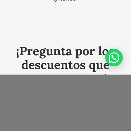
¡Pregunta por los
descuentos que
tenemos para ti¡
-5%, -10%, -15%