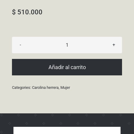
$
510.000
212
Vip
Rose
Añadir al carrito
Red
cantidad
Categories:
Carolina herrera
,
Mujer