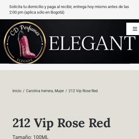
Saltar
Solicita tu domicilio y paga al recibir, entrega hoy mismo antes de las
al
2:00 pm (aplica sólo en Bogotá)
contenido
To
Na
CD Perfumes
Blog
Nuestros perfumes
Inicio
Carolina herrera
Mujer
212 Vip Rose Red
Carrito
212 Vip Rose Red
Contacto
Tamaño: 100ML