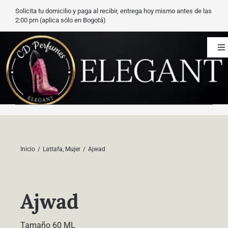
Saltar
Solicita tu domicilio y paga al recibir, entrega hoy mismo antes de las
al
2:00 pm (aplica sólo en Bogotá)
contenido
To
Na
CD Perfumes
Blog
Nuestros perfumes
Inicio
Lattafa
Mujer
Ajwad
Carrito
Ajwad
Contacto
Tamaño 60 ML