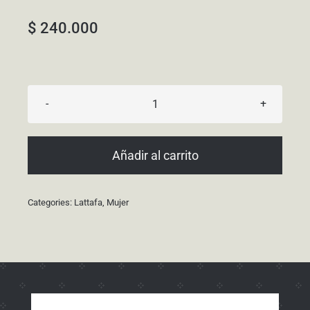
$
240.000
Al
Noble
Wazeer
Añadir al carrito
cantidad
Categories:
Lattafa
,
Mujer