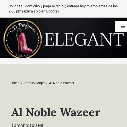
Saltar
Solicita tu domicilio y paga al recibir, entrega hoy mismo antes de las
al
2:00 pm (aplica sólo en Bogotá)
contenido
To
Na
CD Perfumes
Blog
Nuestros perfumes
Inicio
Lattafa
Mujer
Al Noble Wazeer
Carrito
Al Noble Wazeer
Contacto
Tamaño:100 ML