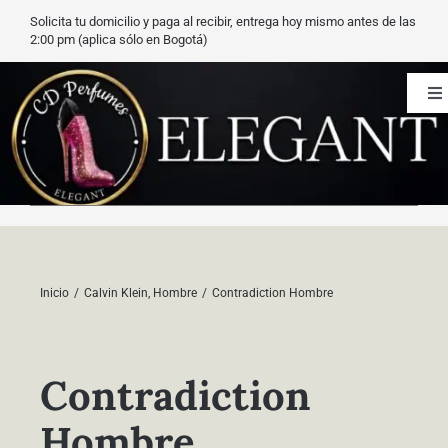
Saltar
Solicita tu domicilio y paga al recibir, entrega hoy mismo antes de las
al
2:00 pm (aplica sólo en Bogotá)
contenido
To
Na
CD Perfumes
Blog
Nuestros perfumes
Inicio
Calvin Klein
Hombre
Contradiction Hombre
Carrito
Contradiction
Contacto
Hombre