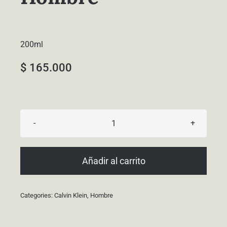
200ml
$
165.000
Contradiction
Hombre
cantidad
Añadir al carrito
Categories:
Calvin Klein
,
Hombre