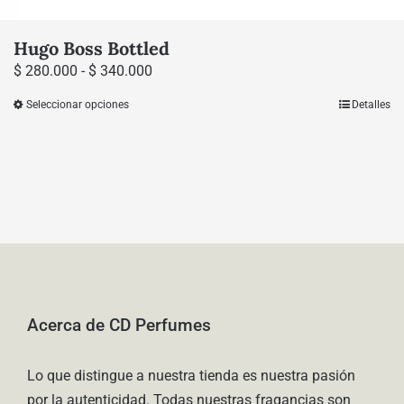
Hugo Boss Bottled
Rango
$
280.000
-
$
340.000
de
Seleccionar opciones
Detalles
Este
precios:
producto
desde
tiene
$ 280.000
múltiples
hasta
variantes.
$ 340.000
Las
opciones
se
pueden
Acerca de CD Perfumes
elegir
en
Lo que distingue a nuestra tienda es nuestra pasión
la
por la autenticidad. Todas nuestras fragancias son
página