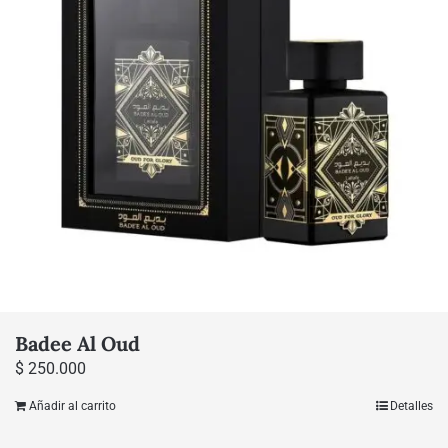
pueden
elegir
en
la
página
de
producto
Badee Al Oud
$
250.000
Añadir al carrito
Detalles