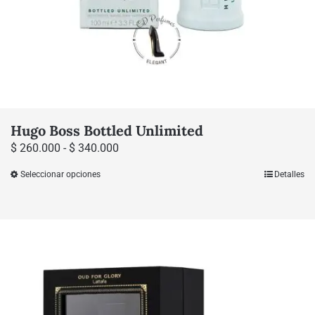
producto
Hugo Boss Bottled Unlimited
Rango
$
260.000
-
$
340.000
de
Seleccionar opciones
Detalles
Este
precios:
producto
desde
tiene
$ 260.000
múltiples
hasta
variantes.
$ 340.000
Las
opciones
se