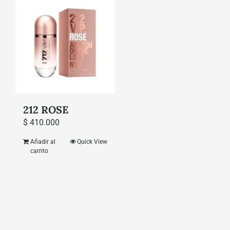
212 ROSE
$
410.000
Añadir al
Quick View
carrito