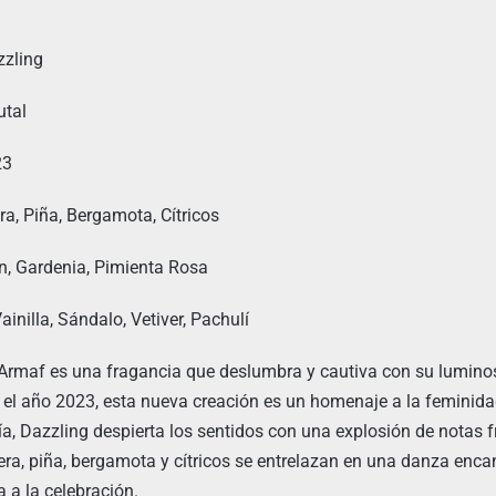
zling
utal
23
a, Piña, Bergamota, Cítricos
, Gardenia, Pimienta Rosa
inilla, Sándalo, Vetiver, Pachulí
Armaf es una fragancia que deslumbra y cautiva con su luminos
el año 2023, esta nueva creación es un homenaje a la feminida
a, Dazzling despierta los sentidos con una explosión de notas fr
pera, piña, bergamota y cítricos se entrelazan en una danza enca
ta a la celebración.