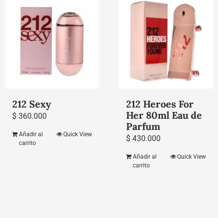
212 Sexy
212 Heroes For
Her 80ml Eau de
$
360.000
Parfum
Añadir al
Quick View
$
430.000
carrito
Añadir al
Quick View
carrito