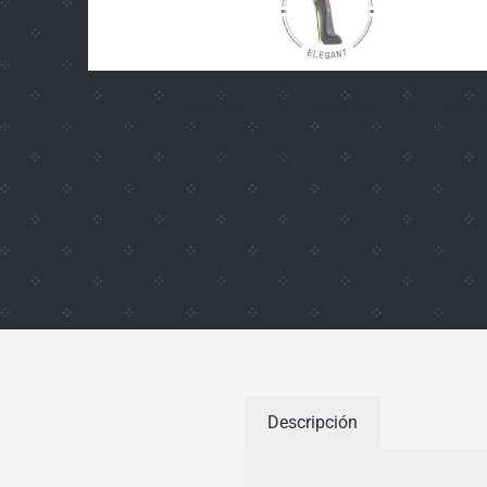
Share this
Tweet this
Email th
Descripción