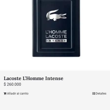
elegir
en
la
página
de
producto
Lacoste L’Homme Intense
$
260.000
Añadir al carrito
Detalles