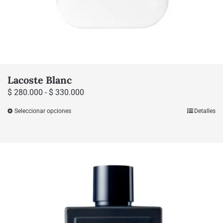
Lacoste Blanc
Rango
$
280.000
-
$
330.000
de
Seleccionar opciones
Detalles
Este
precios:
producto
desde
tiene
$ 280.000
múltiples
hasta
variantes.
$ 330.000
Las
opciones
se
pueden