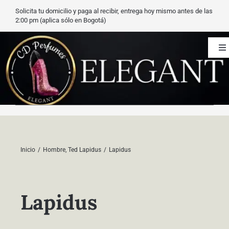
Saltar
Solicita tu domicilio y paga al recibir, entrega hoy mismo antes de las
al
2:00 pm (aplica sólo en Bogotá)
contenido
To
Na
CD Perfumes
Blog
Nuestros perfumes
Inicio
Hombre
Ted Lapidus
Lapidus
Carrito
Lapidus
Contacto