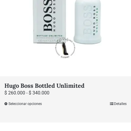
Hugo Boss Bottled Unlimited
Rango
$
260.000
-
$
340.000
de
Seleccionar opciones
Detalles
Este
precios:
producto
desde
tiene
$ 260.000
múltiples