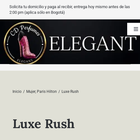
Saltar
Solicita tu domicilio y paga al recibir, entrega hoy mismo antes de las
al
2:00 pm (aplica sólo en Bogotá)
contenido
To
Na
CD Perfumes
Blog
Nuestros perfumes
Inicio
Mujer
Paris Hilton
Luxe Rush
Carrito
Luxe Rush
Contacto