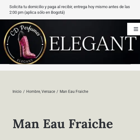
Saltar
Solicita tu domicilio y paga al recibir, entrega hoy mismo antes de las
al
2:00 pm (aplica sólo en Bogotá)
contenido
To
Na
CD Perfumes
Blog
Nuestros perfumes
Inicio
Hombre
Versace
Man Eau Fraiche
Carrito
Man Eau Fraiche
Contacto