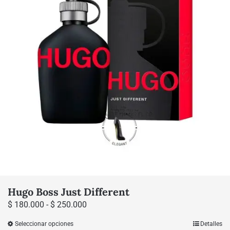
Hugo Boss Just Different
Rango
$
180.000
-
$
250.000
de
Seleccionar opciones
Detalles
Este