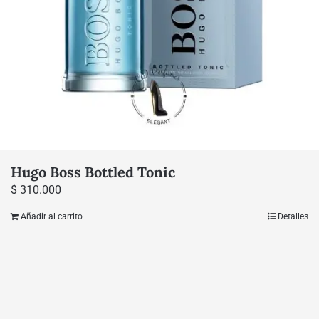
página
de
producto
Hugo Boss Bottled Tonic
$
310.000
Añadir al carrito
Detalles