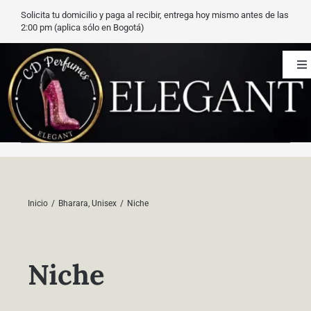
Saltar
Solicita tu domicilio y paga al recibir, entrega hoy mismo antes de las
al
2:00 pm (aplica sólo en Bogotá)
contenido
To
Na
CD Perfumes
Blog
Nuestros perfumes
Inicio
Bharara
Unisex
Niche
Carrito
Niche
Contacto