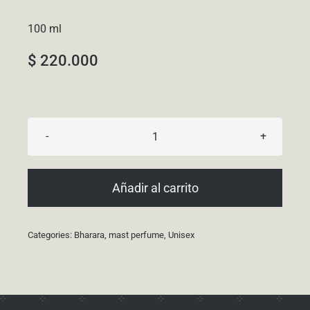
100 ml
$
220.000
Rome
Imagine
cantidad
Añadir al carrito
Categories:
Bharara
,
mast perfume
,
Unisex