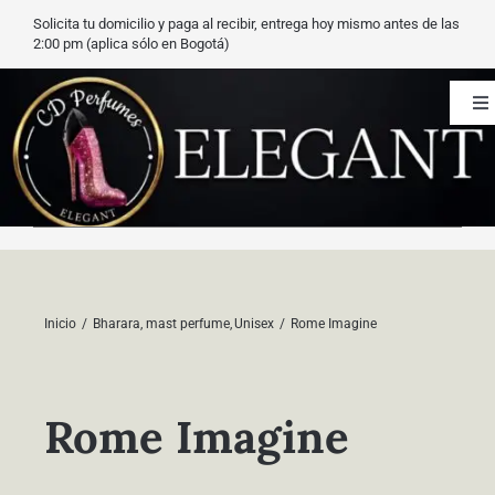
Saltar
Solicita tu domicilio y paga al recibir, entrega hoy mismo antes de las
al
2:00 pm (aplica sólo en Bogotá)
contenido
To
Na
CD Perfumes
Blog
Nuestros perfumes
Inicio
Bharara
mast perfume
Unisex
Rome Imagine
Carrito
Rome Imagine
Contacto