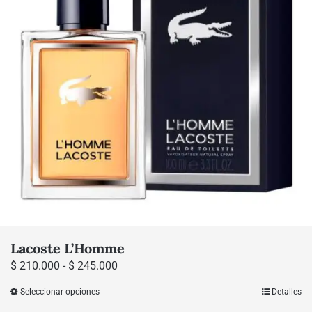
se
pueden
elegir
en
la
página
de
producto
Lacoste L’Homme
Rango
$
210.000
-
$
245.000
de
Seleccionar opciones
Detalles
Este
precios: