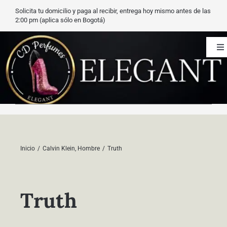
Saltar
Solicita tu domicilio y paga al recibir, entrega hoy mismo antes de las
al
2:00 pm (aplica sólo en Bogotá)
contenido
To
Na
CD Perfumes
Blog
Nuestros perfumes
Inicio
Calvin Klein
Hombre
Truth
Carrito
Truth
Contacto