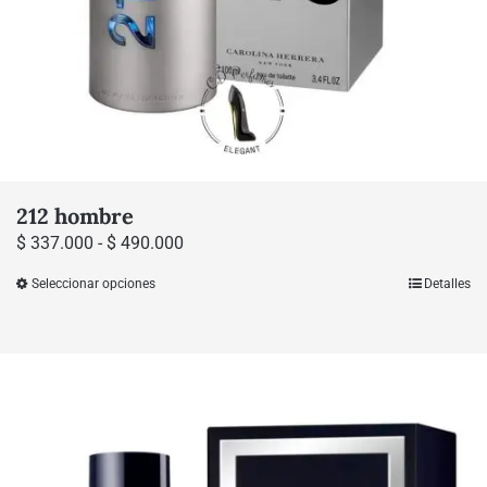
212 hombre
Rango
$
337.000
-
$
490.000
de
Seleccionar opciones
Detalles
Este
precios:
producto
desde
tiene
$ 337.000
múltiples
hasta
variantes.
$ 490.000
Las
opciones