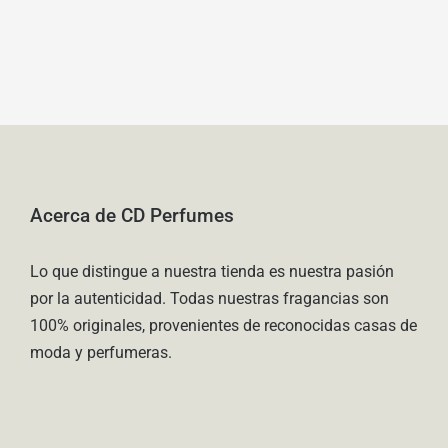
producto
desde
tiene
$ 210.000
múltiples
hasta
variantes.
$ 245.000
Las
opciones
se
pueden
Acerca de CD Perfumes
elegir
en
Lo que distingue a nuestra tienda es nuestra pasión
la
por la autenticidad. Todas nuestras fragancias son
página
100% originales, provenientes de reconocidas casas de
de
moda y perfumeras.
producto