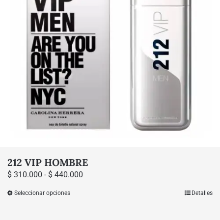
212 VIP HOMBRE
Rango
$
310.000
-
$
440.000
de
Seleccionar opciones
Detalles
Este
precios:
producto
desde