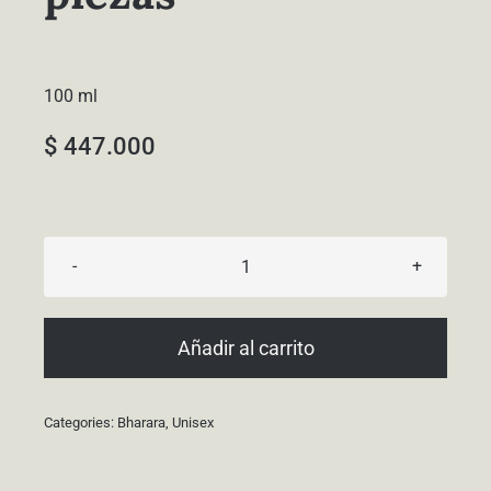
100 ml
$
447.000
Bharara
Rose
set
Añadir al carrito
5
piezas
Categories:
Bharara
,
Unisex
cantidad