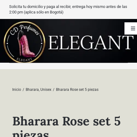
Saltar
Solicita tu domicilio y paga al recibir, entrega hoy mismo antes de las
al
2:00 pm (aplica sólo en Bogotá)
contenido
To
Na
CD Perfumes
Blog
Nuestros perfumes
Inicio
Bharara
Unisex
Bharara Rose set 5 piezas
Carrito
Bharara Rose set 5
Contacto
piezas