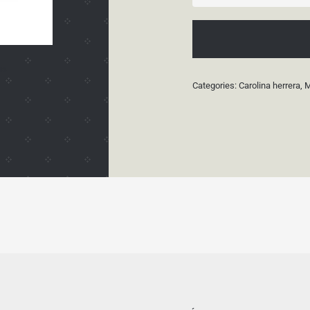
is
Categories:
Carolina herrera
,
M