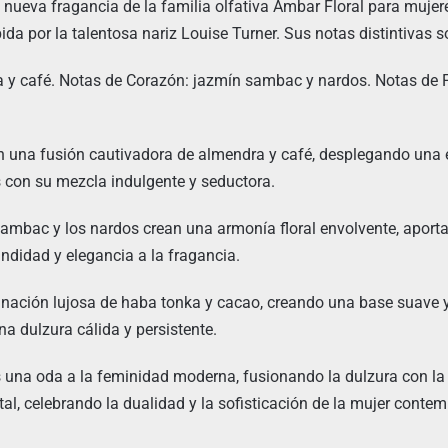
 nueva fragancia de la familia olfativa Ámbar Floral para mujer
da por la talentosa nariz Louise Turner. Sus notas distintivas s
a y café. Notas de Corazón: jazmín sambac y nardos. Notas de 
n una fusión cautivadora de almendra y café, desplegando una e
s con su mezcla indulgente y seductora.
sambac y los nardos crean una armonía floral envolvente, apor
ndidad y elegancia a la fragancia.
nación lujosa de haba tonka y cacao, creando una base suave y
na dulzura cálida y persistente.
 una oda a la feminidad moderna, fusionando la dulzura con la
tal, celebrando la dualidad y la sofisticación de la mujer conte