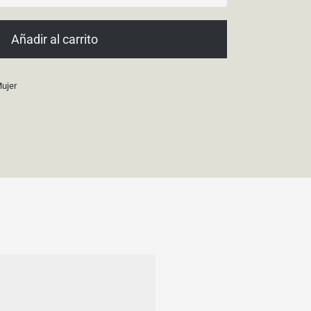
Girl
Gold
Añadir al carrito
Fantasy
cantidad
ujer