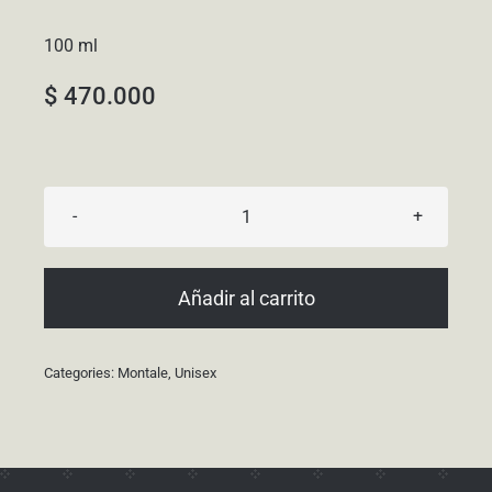
100 ml
$
470.000
Roses
Musk
cantidad
Añadir al carrito
Categories:
Montale
,
Unisex