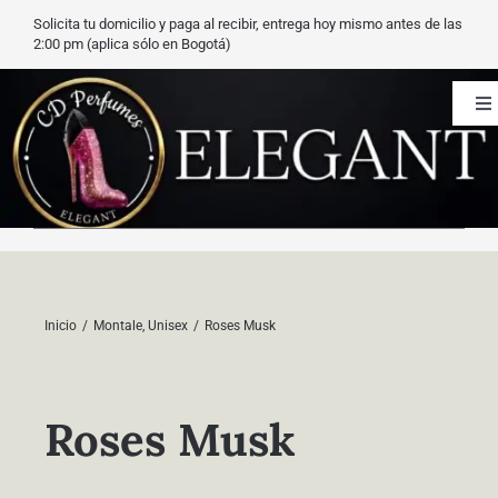
Saltar
Solicita tu domicilio y paga al recibir, entrega hoy mismo antes de las
al
2:00 pm (aplica sólo en Bogotá)
contenido
To
Na
CD Perfumes
Blog
Nuestros perfumes
Inicio
Montale
Unisex
Roses Musk
Carrito
Roses Musk
Contacto