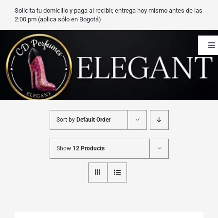
Saltar
Solicita tu domicilio y paga al recibir, entrega hoy mismo antes de las
al
2:00 pm (aplica sólo en Bogotá)
contenido
To
Na
CD Perfumes
Blog
Sort by
Default Order
Nuestros perfumes
Show
12 Products
Carrito
Contacto