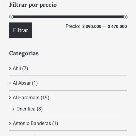
Filtrar por precio
Precio:
—
Prec
Prec
$ 390.000
$ 470.000
Filtrar
mín
máx
Categorías
Ahli
(7)
Al Absar
(1)
Al Haramain
(19)
Orientica
(8)
Antonio Banderas
(1)