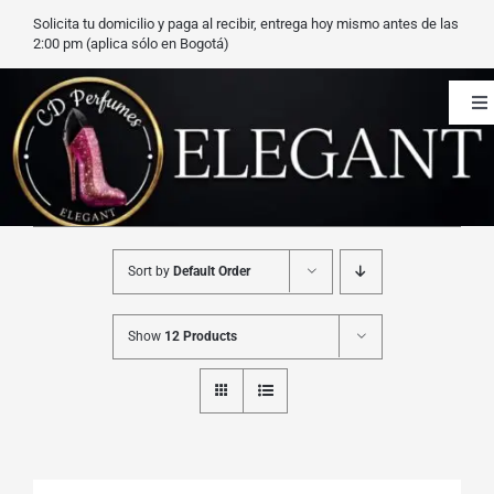
Saltar
Solicita tu domicilio y paga al recibir, entrega hoy mismo antes de las
al
2:00 pm (aplica sólo en Bogotá)
contenido
To
Na
CD Perfumes
Blog
Sort by
Default Order
Nuestros perfumes
Show
12 Products
Carrito
Contacto