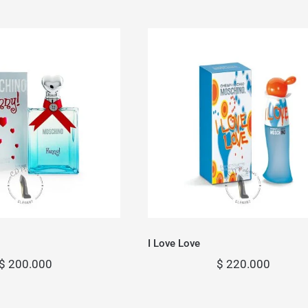
Funny
I Love Love
I Love Love
$
200.000
$
220.000