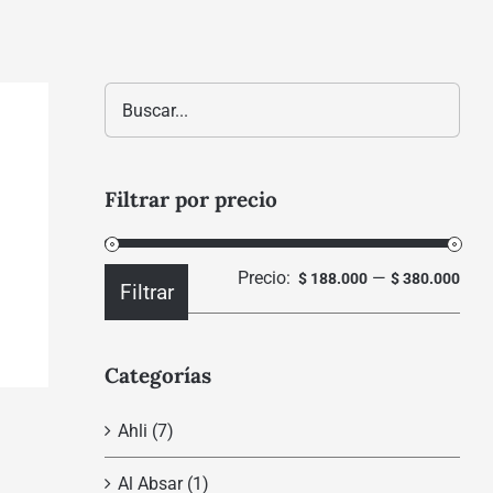
Filtrar por precio
Precio:
—
Prec
Prec
$ 188.000
$ 380.000
Filtrar
mín
máx
Categorías
Ahli
(7)
Al Absar
(1)