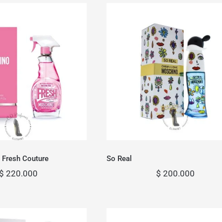
ino Pink Fresh
So Real
Couture
 Fresh Couture
So Real
$
220.000
$
200.000