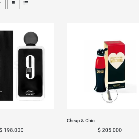
PM Hombre
Cheap & Chic
Cheap & Chic
$
198.000
$
205.000