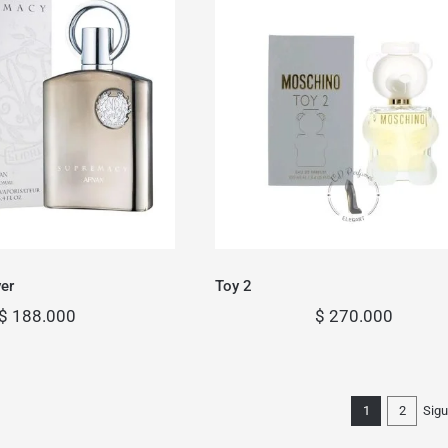
emacy Silver
Toy 2
er
Toy 2
$
188.000
$
270.000
Sigu
1
2