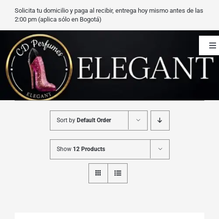
Saltar
Solicita tu domicilio y paga al recibir, entrega hoy mismo antes de las
al
2:00 pm (aplica sólo en Bogotá)
contenido
To
Na
CD Perfumes
Blog
Sort by
Default Order
Nuestros perfumes
Show
12 Products
Carrito
Contacto