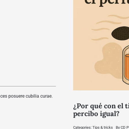
ices posuere cubilia curae.
¿Por qué con el 
percibo igual?
Categories:
Tips & tricks
By
CD P