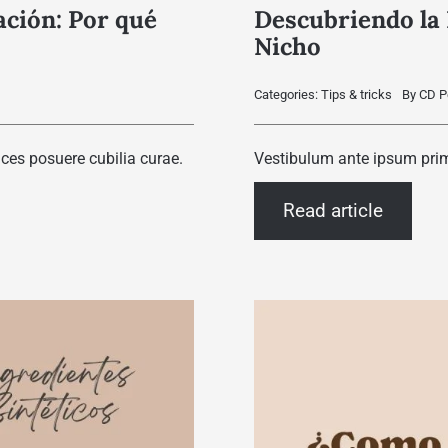
ación: Por qué
Descubriendo la 
Nicho
Categories:
Tips & tricks
By
CD P
ices posuere cubilia curae.
Vestibulum ante ipsum primis
Read article