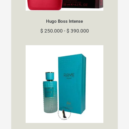
Hugo Boss Intense
Rango
$
250.000
-
$
390.000
de
precios:
desde
$ 250.000
hasta
$ 390.000
Rome Imagine