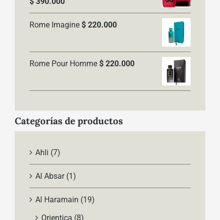
Rango
$
390.000
de
Rome Imagine
$
220.000
precios:
desde
$ 250.000
Rome Pour Homme
$
220.000
hasta
$ 390.000
Categorías de productos
Ahli
(7)
Al Absar
(1)
Al Haramain
(19)
Orientica
(8)