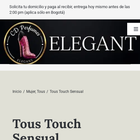
Saltar
Solicita tu domicilio y paga al recibir, entrega hoy mismo antes de las
al
2:00 pm (aplica sólo en Bogotá)
contenido
To
Na
CD Perfumes
Blog
Nuestros perfumes
Inicio
Mujer
Tous
Tous Touch Sensual
Carrito
Tous Touch
Contacto
Sensual