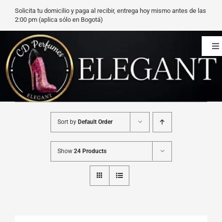
Saltar
Solicita tu domicilio y paga al recibir, entrega hoy mismo antes de las
al
2:00 pm (aplica sólo en Bogotá)
contenido
To
Na
CD Perfumes
Blog
Sort by
Default Order
Nuestros perfumes
Show
24 Products
Carrito
Contacto