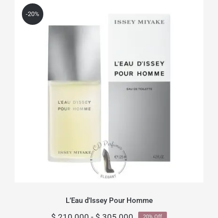
-20%
L’Eau d’Issey Pour Homme
L’Eau d’Issey Pour Homme
Rango
$
210.000
-
$
305.000
20% Off