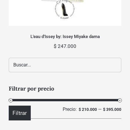
L’eau d’Issey by: Issey Miyake dama
$
247.000
Filtrar por precio
Precio:
—
Prec
Prec
$ 210.000
$ 395.000
Filtrar
mín
máx